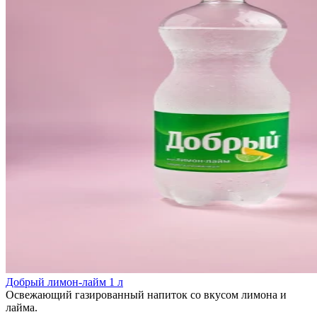
Добрый лимон-лайм 1 л
Освежающий газированный напиток со вкусом лимона и
лайма.