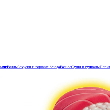
ты❤️
Роллы
Закуски и горячие блюда
Разное
Суши и гунканы
Напи