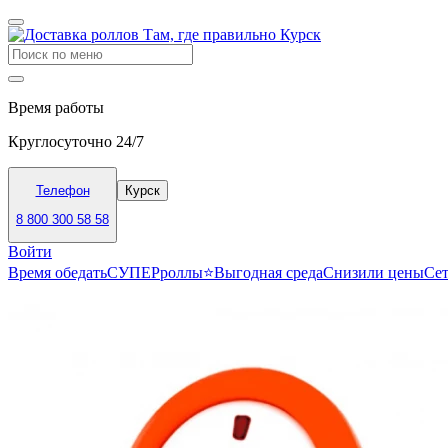
Время работы
Круглосуточно 24/7
Телефон
Курск
8 800 300 58 58
Войти
Время обедать
СУПЕРроллы⭐
Выгодная среда
Снизили цены
Се