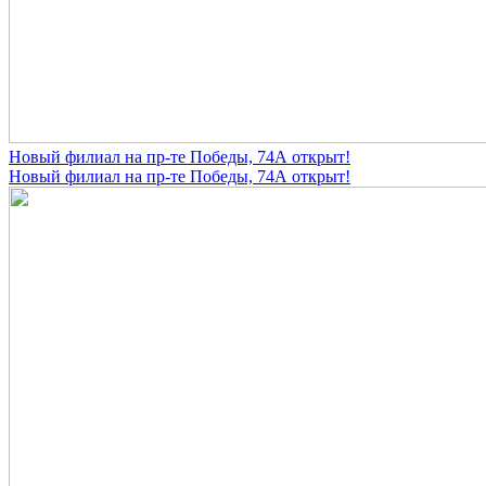
Новый филиал на пр-те Победы, 74А открыт!
Новый филиал на пр-те Победы, 74А открыт!